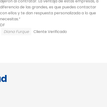
dijeron al contratar. La ventaja de estas empresas, a
p
diferencia de las grandes, es que puedes contactar
t
con ellos y te dan respuesta personalizada a lo que
d
necesitas.”
c
DF
S
Diana Furque
Cliente Verificado
ad