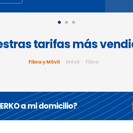
stras tarifas más vend
Fibra y Móvil
Móvil
Fibra
CERKO a mi domicilio?