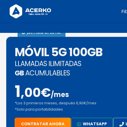
Fi
¡ÚLTIMA OFERTA!
MÓVIL 5G 100GB
LLAMADAS ILIMITADAS
GB
ACUMULABLES
1
,00€
/mes
*Los 3 primeros meses, después 6,90€/mes
*Solo para portabilidades
CONTRATAR AHORA
WHATSAPP