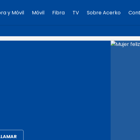
bra y Móvil
Móvil
Fibra
TV
Sobre Acerko
Con
LLAMAR