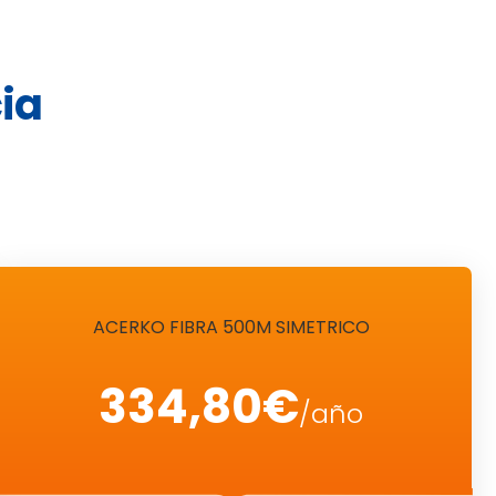
ia
ACERKO FIBRA 500M SIMETRICO
334,80€
/año