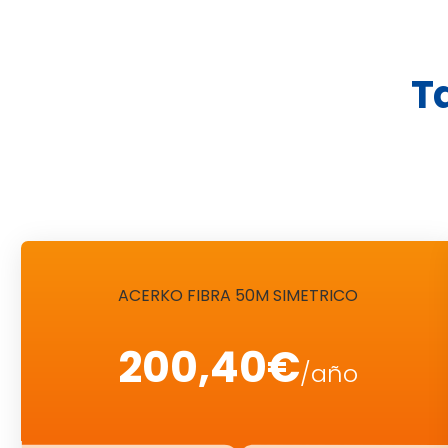
T
ACERKO FIBRA 50M SIMETRICO
200,40€
/año