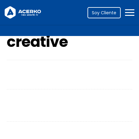
Portfolio
creative
Soy Cliente
creative
Personal Gift
Project Stamp