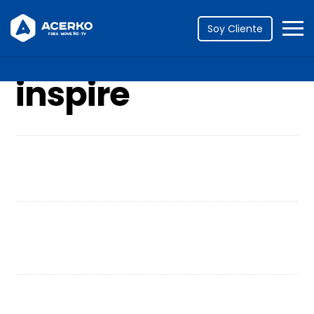
Portfolio
inspire
Soy Cliente
inspire
Personal Gift
Project Stamp