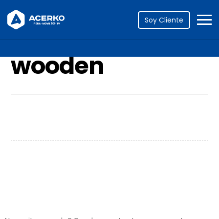
Portfolio
wooden
Soy Cliente
wooden
Wooden Bench